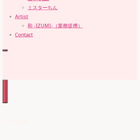
ミスターちん
Artist
和 -IZUMI-（業務提携）
Contact
RUBY・SUE
株式会社 ルビー・スー
Home