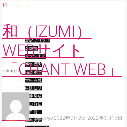
和
About Us
和（IZUMI）
Actor
冨家 ノリマサ
WEBサイト
森岡 豊
近江谷 太朗
Home
和
和（IZUMI）WEBサイト「CHANT WEB」
「CHANT WEB」
平野 貴大
index.php
福澤 重文
大串 有希
松延 知明
櫻井 勝成
森山 祥伍
高田 賢一
masumijo
2022年3月8日
2022年3月15日
宮本 大誠