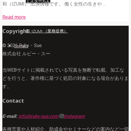
ミスターちん
和（IZUMI） 出演情報です。 働く女性の生きや …
"和
Artist
Read more
（IZUMI）
Copyright
和 -IZUMI-（業務提携）
WEB
サ
© 2026 Ruby・Sue
Contact
イ
株式会社 ルビー・スー
ト
「CHANT
当WEBサイトに掲載されている写真を無断で転載、加工な
WEB」"
どを行うと、著作権に基づく処罰の対象になる場合がありま
す。
Contact
E-mail:
info@ruby-sue.com
Instagram
各種営業や人材紹介、助成金やセミナーなどの案内など一切