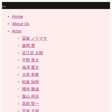
Skip
to
Home
content
About Us
Actor
冨家 ノリマサ
森岡 豊
近江谷 太朗
平野 貴大
福澤 重文
大串 有希
松延 知明
櫻井 勝成
森山 祥伍
高田 賢一
宮本 大誠