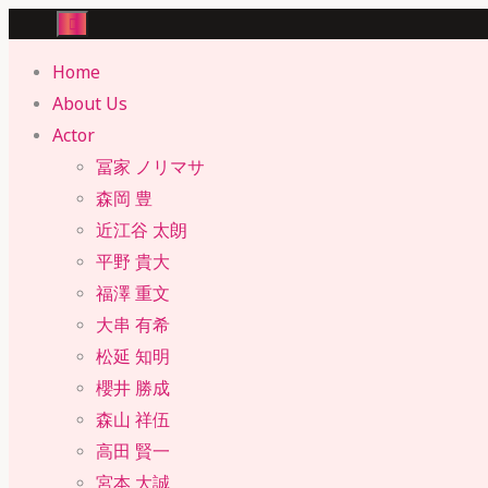
Skip
to
Home
content
About Us
Actor
冨家 ノリマサ
森岡 豊
近江谷 太朗
平野 貴大
福澤 重文
大串 有希
松延 知明
櫻井 勝成
森山 祥伍
高田 賢一
宮本 大誠