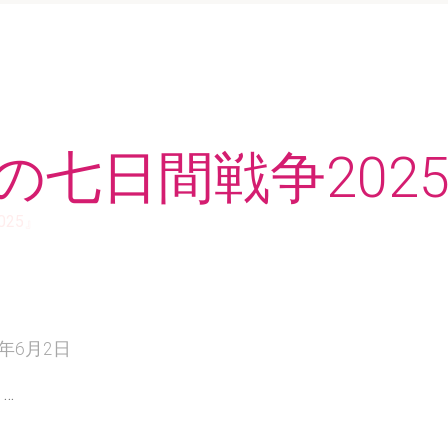
の七日間戦争202
25』
5年6月2日
…