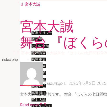
About Us
宮本大誠
Actor
宮本大誠
冨家 ノリマサ
舞台 『ぼくら
森岡 豊
近江谷 太朗
Home
宮本大誠
宮本大誠舞台 『ぼくらの七日間戦争20
平野 貴大
index.php
福澤 重文
大串 有希
松延 知明
櫻井 勝成
masumijo
2025年6月2日
202
森山 祥伍
高田 賢一
宮本大誠 出演情報です。 舞台 『ぼくらの七日間戦 
宮本 大誠
"宮
Read more
ミスターちん