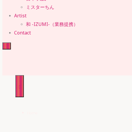
ミスターちん
Artist
和 -IZUMI-（業務提携）
Contact
RUBY・SUE
株式会社 ルビー・スー
Home