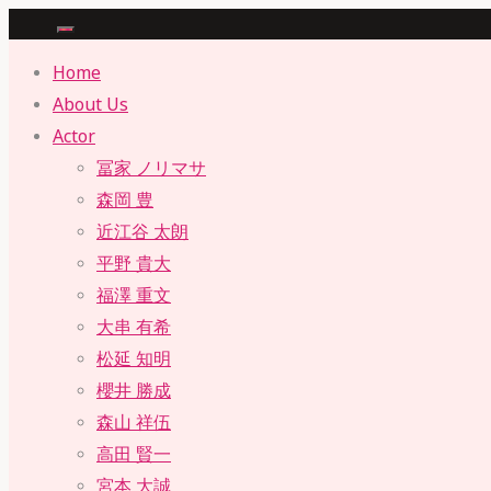
Skip
to
Home
content
About Us
Actor
冨家 ノリマサ
森岡 豊
近江谷 太朗
平野 貴大
福澤 重文
大串 有希
松延 知明
櫻井 勝成
森山 祥伍
高田 賢一
宮本 大誠