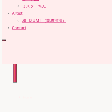
ミスターちん
Artist
和 -IZUMI-（業務提携）
Contact
RUBY・SUE
株式会社 ルビー・スー
Home