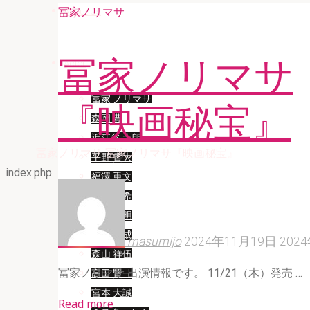
冨家ノリマサ
About Us
冨家ノリマサ
Actor
冨家 ノリマサ
『映画秘宝』
森岡 豊
近江谷 太朗
Home
冨家ノリマサ
冨家ノリマサ『映画秘宝』
平野 貴大
index.php
福澤 重文
大串 有希
松延 知明
櫻井 勝成
masumijo
2024年11月19日
202
森山 祥伍
冨家ノリマサ 出演情報です。 11/21（木）発売 …
高田 賢一
宮本 大誠
"冨
Read more