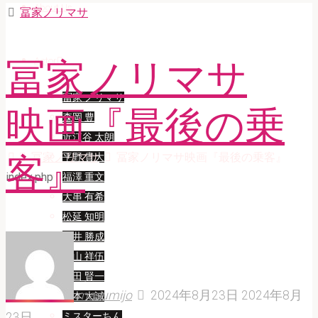
About Us
冨家ノリマサ
Actor
冨家ノリマサ
冨家 ノリマサ
映画『最後の乗
森岡 豊
近江谷 太朗
Home
冨家ノリマサ
冨家ノリマサ映画『最後の乗客』
客』
平野 貴大
index.php
福澤 重文
大串 有希
松延 知明
櫻井 勝成
森山 祥伍
高田 賢一
masumijo
2024年8月23日
2024年8月
宮本 大誠
23日
ミスターちん