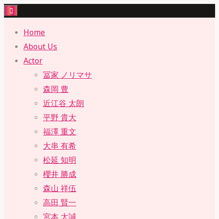
Skip
to
Home
content
About Us
Actor
冨家 ノリマサ
森岡 豊
近江谷 太朗
平野 貴大
福澤 重文
大串 有希
松延 知明
櫻井 勝成
森山 祥伍
高田 賢一
宮本 大誠