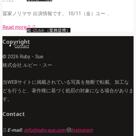
冨家ノリマサ 出演情報です。 10/11（金）ユー …
Artist
"冨
Read more
和 -IZUMI-（業務提携）
家
Copyright
ノ
Contact
リ
© 2026 Ruby・Sue
マ
株式会社 ルビー・スー
サ
映
当WEBサイトに掲載されている写真を無断で転載、加工な
画
どを行うと、著作権に基づく処罰の対象になる場合がありま
『最
す。
後
の
Contact
乗
客』"
E-mail:
info@ruby-sue.com
Instagram