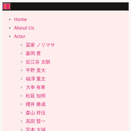
Skip
to
Home
content
About Us
Actor
冨家 ノリマサ
森岡 豊
近江谷 太朗
平野 貴大
福澤 重文
大串 有希
松延 知明
櫻井 勝成
森山 祥伍
高田 賢一
宮本 大誠