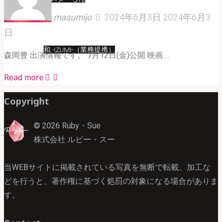
masumijo
2024年6月3日
2024年6月3
Artist
日
和 -IZUMI-（業務提携）
森岡豊 出演情報です。 7月12日(金)公開 映画 …
Contact
"森
Read more
岡
Copyright
豊
映
© 2026 Ruby・Sue
画
株式会社 ルビー・スー
『キ
ン
当WEBサイトに掲載されている写真を無断で転載、加工な
グ
どを行うと、著作権に基づく処罰の対象になる場合がありま
ダ
す。
ム
大