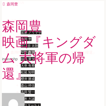
About Us
森岡豊
Actor
森岡豊
冨家 ノリマサ
映画『キングダ
森岡 豊
近江谷 太朗
Home
森岡豊
森岡豊映画『キングダム 大将軍の帰還』
ム 大将軍の帰
平野 貴大
index.php
福澤 重文
大串 有希
還』
松延 知明
櫻井 勝成
森山 祥伍
高田 賢一
宮本 大誠
ミスターちん