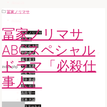
About Us
冨家ノリマサ
Actor
冨家ノリマサ
冨家 ノリマサ
森岡 豊
ABCスペシャル
近江谷 太朗
Home
平野 貴大
冨家ノリマサ
冨家ノリマサABCスペシャルドラマ
福澤 重文
「必殺仕事人」
ドラマ「必殺仕
大串 有希
index.php
松延 知明
事人」
櫻井 勝成
森山 祥伍
高田 賢一
宮本 大誠
ミスターちん