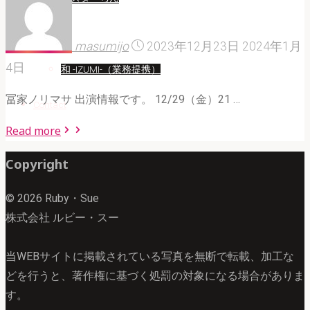
Artist
masumijo
2023年12月23日
2024年1月
4日
和 -IZUMI-（業務提携）
冨家ノリマサ 出演情報です。 12/29（金）21 …
Contact
"冨
Read more
家
Copyright
ノ
リ
© 2026 Ruby・Sue
マ
株式会社 ルビー・スー
サ
ABC
当WEBサイトに掲載されている写真を無断で転載、加工な
ス
どを行うと、著作権に基づく処罰の対象になる場合がありま
ペ
す。
シ