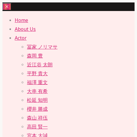
Skip
to
Home
content
About Us
Actor
冨家 ノリマサ
森岡 豊
近江谷 太朗
平野 貴大
福澤 重文
大串 有希
松延 知明
櫻井 勝成
森山 祥伍
高田 賢一
宮本 大誠