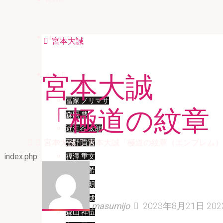
About Us
宮本大誠
Actor
宮本大誠
冨家 ノリマサ
「極道の紋章
森岡 豊
近江谷 太朗
Home
宮本大誠
宮本大誠「極道の紋章（エンブレム）
平野 貴大
index.php
福澤 重文
大串 有希
松延 知明
櫻井 勝成
masumijo
2023年8月21日
20
森山 祥伍