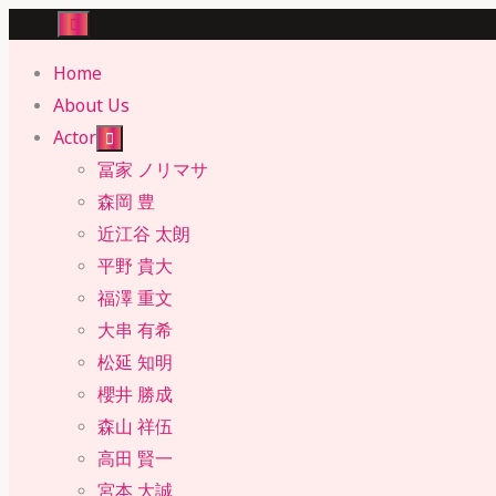
Skip
to
Home
content
About Us
Actor
冨家 ノリマサ
森岡 豊
近江谷 太朗
平野 貴大
福澤 重文
大串 有希
松延 知明
櫻井 勝成
森山 祥伍
高田 賢一
宮本 大誠