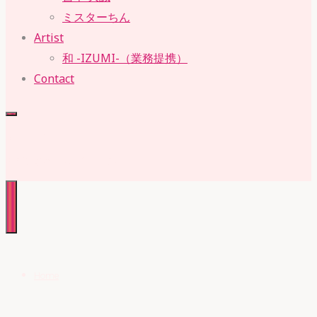
ミスターちん
Artist
和 -IZUMI-（業務提携）
Contact
RUBY・SUE
株式会社 ルビー・スー
Home