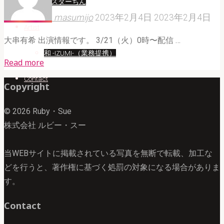
ミスターちん
masumijo
2023年2月4日
2023年2月4日
Artist
大串有希 出演情報です。 3/21（火）0時〜配信 …
和 -IZUMI-（業務提携）
"大
Read more
串
Contact
Copyright
有
希
© 2026 Ruby・Sue
FOD
株式会社 ルビー・スー
オ
リ
当WEBサイトに掲載されている写真を無断で転載、加工な
ジ
どを行うと、著作権に基づく処罰の対象になる場合がありま
ナ
す。
ル
ド
Contact
ラ