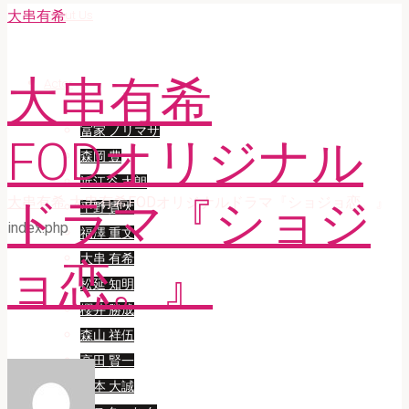
大串有希
About Us
大串有希
Actor
冨家 ノリマサ
FODオリジナル
森岡 豊
近江谷 太朗
Home
大串有希
大串有希FODオリジナルドラマ『ショジョ恋。』
ドラマ『ショジ
平野 貴大
index.php
福澤 重文
大串 有希
ョ恋。』
松延 知明
櫻井 勝成
森山 祥伍
高田 賢一
宮本 大誠