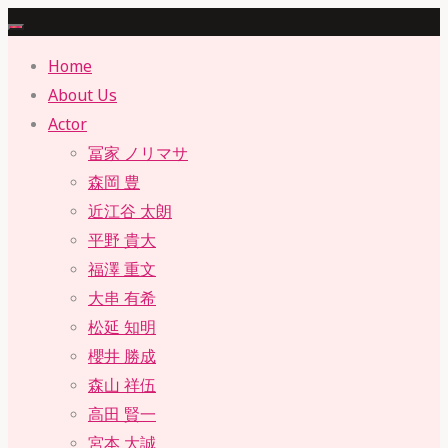
Skip
to
Home
content
About Us
Actor
冨家 ノリマサ
森岡 豊
近江谷 太朗
平野 貴大
福澤 重文
大串 有希
松延 知明
櫻井 勝成
森山 祥伍
高田 賢一
宮本 大誠