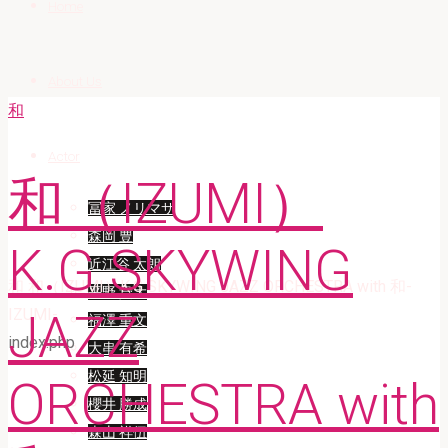
Home
About Us
和
Actor
和（IZUMI）
冨家 ノリマサ
森岡 豊
K.G SKYWING
近江谷 太朗
Home
和
和（IZUMI）K.G SKYWING JAZZ ORCHESTRA with 和-
平野 貴大
IZUMI-
JAZZ
福澤 重文
index.php
大串 有希
松延 知明
ORCHESTRA with
櫻井 勝成
森山 祥伍