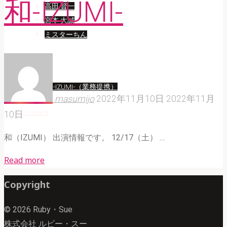
和-IZUMI-
高田 賢一
宮本 大誠
ミスターちん
Artist
和 -IZUMI-（業務提携）
masumijo
2022年11月10日
2022年11月
Contact
10日
和（IZUMI） 出演情報です。 12/17（土） …
"和
Read more
（IZUMI）
Copyright
K.G
SKYWING
© 2026 Ruby・Sue
JAZZ
株式会社 ルビー・スー