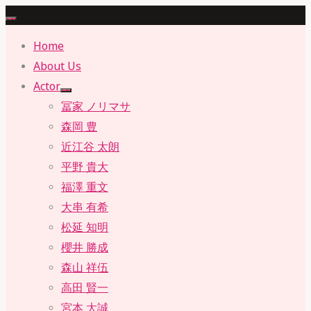
Skip
to
Home
content
About Us
Actor
冨家 ノリマサ
森岡 豊
近江谷 太朗
平野 貴大
福澤 重文
大串 有希
松延 知明
櫻井 勝成
森山 祥伍
高田 賢一
宮本 大誠