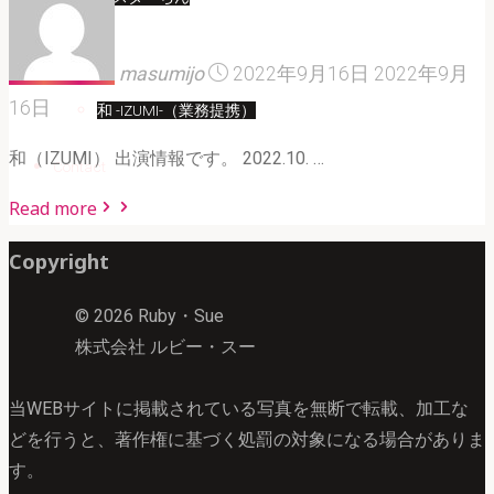
Artist
masumijo
2022年9月16日
2022年9月
16日
和 -IZUMI-（業務提携）
和（IZUMI） 出演情報です。 2022.10. …
Contact
"和
Read more
（IZUMI）
Copyright
マ
ン
© 2026 Ruby・Sue
ス
株式会社 ルビー・スー
リ
ー
当WEBサイトに掲載されている写真を無断で転載、加工な
ラ
どを行うと、著作権に基づく処罰の対象になる場合がありま
イ
す。
ブ