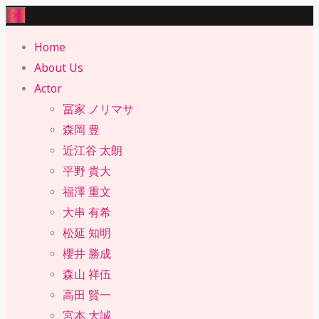
Skip
to
Home
content
About Us
Actor
冨家 ノリマサ
森岡 豊
近江谷 太朗
平野 貴大
福澤 重文
大串 有希
松延 知明
櫻井 勝成
森山 祥伍
高田 賢一
宮本 大誠