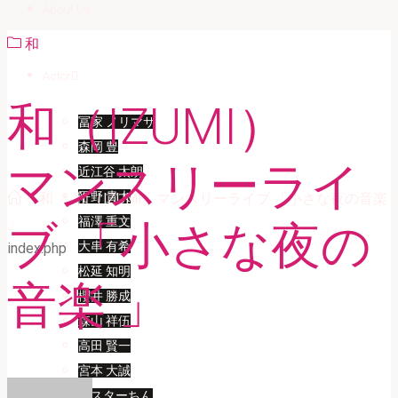
About Us
和
Actor
和（IZUMI）
冨家 ノリマサ
森岡 豊
マンスリーライ
近江谷 太朗
Home
平野 貴大
和
和（IZUMI）マンスリーライブ 「小さな夜の音楽
福澤 重文
」
ブ 「小さな夜の
大串 有希
index.php
松延 知明
音楽 」
櫻井 勝成
森山 祥伍
高田 賢一
宮本 大誠
ミスターちん